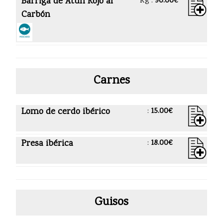
Barriga de Atún Rojo al
Kg :
90.00€
Carbón
Carnes
Lomo de cerdo ibérico
:
15.00€
Presa ibérica
:
18.00€
Guisos